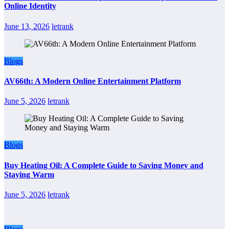
Online Identity
June 13, 2026
letrank
Blogs
AV66th: A Modern Online Entertainment Platform
June 5, 2026
letrank
Blogs
Buy Heating Oil: A Complete Guide to Saving Money and
Staying Warm
June 5, 2026
letrank