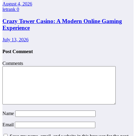
August 4, 2026
letrank
0
Crazy Tower Casino: A Modern Online Gaming
Experience
July 13, 2026
Post Comment
Comments
Name
Email