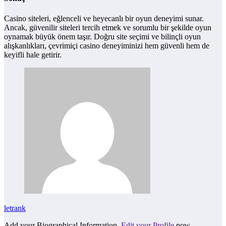
Casino siteleri, eğlenceli ve heyecanlı bir oyun deneyimi sunar.
Ancak, güvenilir siteleri tercih etmek ve sorumlu bir şekilde oyun
oynamak büyük önem taşır. Doğru site seçimi ve bilinçli oyun
alışkanlıkları, çevrimiçi casino deneyiminizi hem güvenli hem de
keyifli hale getirir.
letrank
Add your Biographical Information.
Edit your Profile
now.