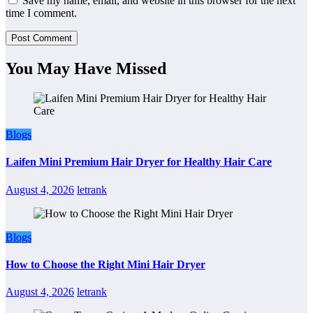
Save my name, email, and website in this browser for the next
time I comment.
You May Have Missed
Blogs
Laifen Mini Premium Hair Dryer for Healthy Hair Care
August 4, 2026
letrank
Blogs
How to Choose the Right Mini Hair Dryer
August 4, 2026
letrank