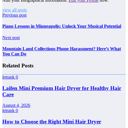
Add your Biographical Information.
Edit your Profile
now.
view all posts
Previous post
Piano Lessons in Minneapolis: Unlock Your Musical Potential
Next post
Mountain Land Collections Phone Harassment? Here’s What
You Can Do
Related Posts
letrank
0
Laifen Mini Premium Hair Dryer for Healthy Hair
Care
August 4, 2026
letrank
0
How to Choose the Right Mini Hair Dryer