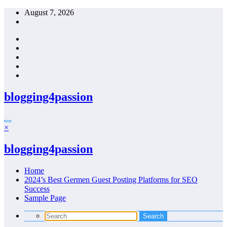
Skip
August 7, 2026
to
content
blogging4passion
×
blogging4passion
Home
2024’s Best Germen Guest Posting Platforms for SEO
Success
Sample Page