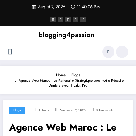
Skip
August 7, 2026
11:40:06 PM
to
content
blogging4passion
Home
Blogs
Agence Web Maroc : Le Partenaire Stratégique pour votre Réussite
Digitale avec IT Labs Pro
Blogs
Letrank
November 9, 2025
0 Comments
Agence Web Maroc : Le