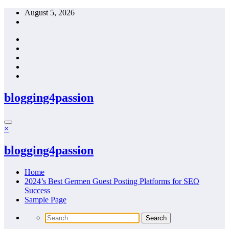
Skip
August 5, 2026
to
content
blogging4passion
×
blogging4passion
Home
2024’s Best Germen Guest Posting Platforms for SEO
Success
Sample Page