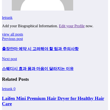
letrank
Add your Biographical Information.
Edit your Profile
now.
view all posts
Previous post
출장안마 예약 시 고려해야 할 팁과 주의사항
Next post
스웨디시 효과 몸과 마음이 달라지는 이유
Related Posts
letrank
0
Laifen Mini Premium Hair Dryer for Healthy Hair
Care