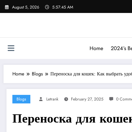
Skip
August 5, 2026
5:57:46 AM
to
content
Home
2024’s Be
Home
Blogs
Переноска для кошек: Как выбрать уд
Blogs
Letrank
February 27, 2025
0 Comme
Переноска для коше