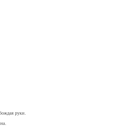
.
бождая руки.
на.